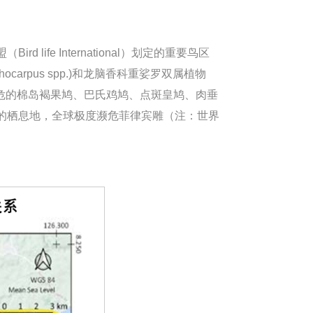
e International）划定的重要鸟区
Lithocarpus spp.)和龙脑香科重娑罗双属植物
球易危的棉岛褐果鸠、巴氏鸡鸠、点斑皇鸠、肉垂
的栖息地，全球极度濒危菲律宾雕（注：世界