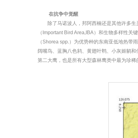
在抗争中觉醒
除了马诺波人，邦阿西楠还是其他许多生灵的家园
（Important Bird Area,IBA）和生物多样性
（Shorea spp.）为优势种的东南亚低
阔嘴鸟、蓝胸八色鸫、黄翅叶鹎、小灰姬鹟和
第二大鹰，也是所有大型森林鹰类中最为珍稀