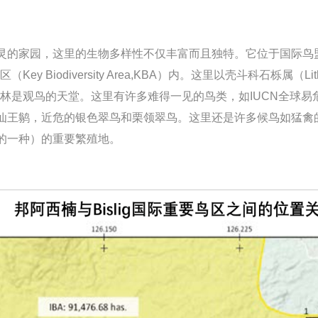
，这里的生物多样性不仅丰富而且独特。它位于国际鸟盟（Bird lif
关键区（Key Biodiversity Area,KBA）内。这里以壳斗科石栎属（
地热带雨林是观鸟的天堂。这里有许多难得一见的鸟类，如IUCN全
仙王鹟，近危的银色翠鸟和栗领翠鸟。这里还是许多候鸟如猛禽
的一种）的重要繁殖地。