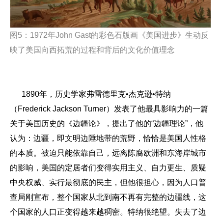
图
5
：
1972
年
John Gast
的彩色石版画《美国进步》生动反
映了美国向西拓荒的过程和背后的文化价值理念
1890年，历史学家弗雷德里克•杰克逊•特纳
（Frederick Jackson Turner）发表了他最具影响力的一篇
关于美国历史的《边疆论》，提出了他的“边疆理论”，他
认为：边疆，即文明边陲地带的荒野，恰恰是美国人性格
的本质。被迫只能依靠自己，远离陈腐欧洲和东海岸城市
的影响，美国的定居者们变得实用主义、自力更生、质疑
中央权威、实行最彻底的民主，但他很担心，因为人口普
查局刚宣布，整个国家从北到南不再有完整的边疆线，这
个国家的人口正变得越来越稠密。特纳很绝望。失去了边