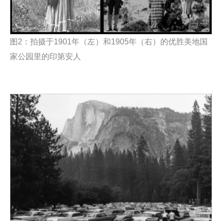
图
2
：拍摄于
1901
年（左）和
1905
年（右）的优胜美地国
家公园里的印第安人