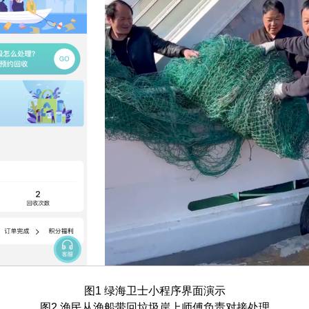
图1 绿海卫士小程序界面演示
图2 渔民从渔船带回垃圾岸上师傅负责对接处理