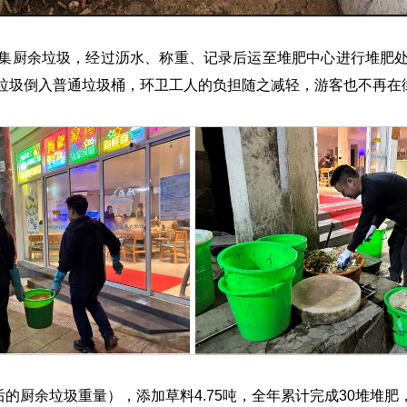
集厨余垃圾，经过沥水、称重、记录后运至堆肥中心进行堆肥
垃圾倒入普通垃圾桶，环卫工人的负担随之减轻，游客也不再在
沥干后的厨余垃圾重量），添加草料4.75吨，全年累计完成30堆堆