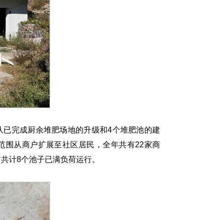
队已完成厨余堆肥场地的升级和4个堆肥池的建
参与范围从商户扩展至社区居民，全年共有22家商
前共计8个池子已满负荷运行。